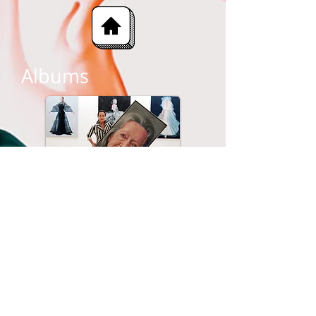
Albums
Delen
Streetart in Valencia, Spanje
Hans Peters Foto Videokanaal
Nu bekijken
Ans Markus Amsterdam