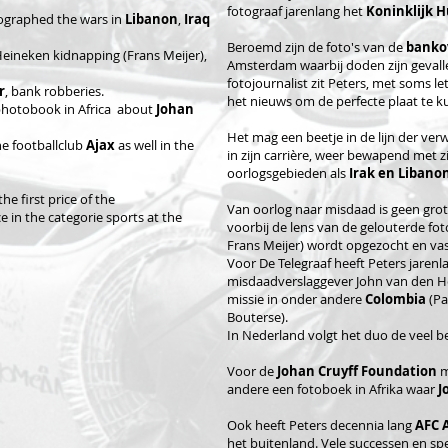
fotograaf jarenlang het
Koninklijk H
ographed the wars in
Libanon
,
Iraq
Beroemd zijn de foto's van de
banko
Heineken kidnapping (Frans Meijer),
Amsterdam waarbij doden zijn gevallen
fotojournalist zit Peters, met soms le
r
, bank robberies.
het nieuws om de perfecte plaat te k
hotobook in Africa about
Johan
Het mag een beetje in de lijn der ver
he footballclub
Ajax
as well in the
in zijn carrière, weer bewapend met z
oorlogsgebieden als
Irak en Libanon
he first price of the
Van oorlog naar misdaad is geen gro
e in the categorie sports at the
voorbij de lens van de gelouterde fot
Frans Meijer) wordt opgezocht en vas
Voor De Telegraaf heeft Peters jare
misdaadverslaggever John van den H
missie in onder andere
Colombia
(Pa
Bouterse).
In Nederland volgt het duo de veel 
Voor de
Johan Cruyff Foundation
m
andere een fotoboek in Afrika waar
J
Ook heeft Peters decennia lang
AFC 
het buitenland. Vele successen en sp