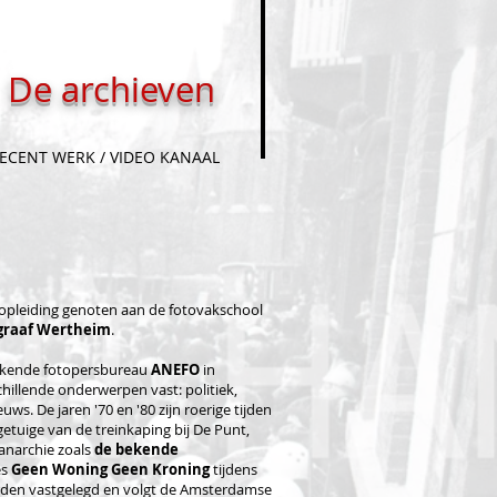
De archieven
ECENT WERK / VIDEO KANAAL
n opleiding genoten aan de fotovakschool
graaf Wertheim
.
 bekende fotopersbureau
ANEFO
in
hillende onderwerpen vast: politiek,
uws. De jaren '70 en '80 zijn roerige tijden
etuige van de treinkaping bij De Punt,
 anarchie zoals
de bekende
es
Geen Woning Geen Kroning
tijdens
orden vastgelegd en volgt de Amsterdamse