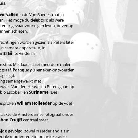
uis
.
vervallen
in de Van Baerlestraat in
. Het moge duidelijk zijn: als ware
tterlijk gevaar voor eigen leven, bovenop
unnen schieten.
wachtingen worden gezien als Peters later
ijn camera-apparatuur, in
/Israël
te vinden is.
te stap. Misdaad schiet meerdere malen
ograaf.
Paraquay
(Heineken-ontvoerder
tgelegd.
nlang samengewerkt met
euvel. Van den Heuvel en Peters gaan op
blo Escobar) en
Suriname
(Desi
besproken
Willem Holleeder
op de voet.
aakte de Amsterdamse fotograaf onder
ohan Cruijff
centraal staat.
Ajax
gevolgd, zowel in Nederland als in
eciale momenten zijn op unieke wijze