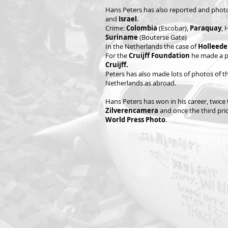
Hans Peters has also reported and phot
and
Israel
.
Crime:
Colombia
(Escobar),
Paraquay
, 
Suriname
(Bouterse Gate)
In the Netherlands the case of
Holleede
For the
Cruijff Foundation
he made a p
Cruijff.
Peters has also made lots of photos of t
Netherlands as abroad.
Hans Peters has won in his career, twice t
Zilverencamera
and once the third pric
World Press Photo
.