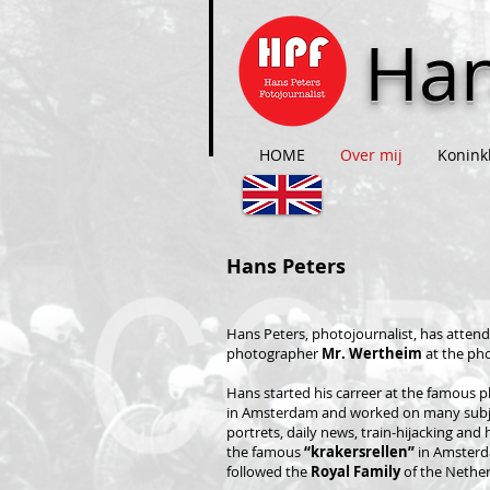
Han
HOME
Over mij
Koninkl
Hans Peters
Hans Peters, photojournalist, has atte
photographer
Mr. Wertheim
at the ph
Hans started his carreer at the famous 
in Amsterdam and worked on many subject
portrets, daily news, train-hijacking an
the famous
“krakersrellen”
in Amsterda
followed the
Royal Family
of the Nether