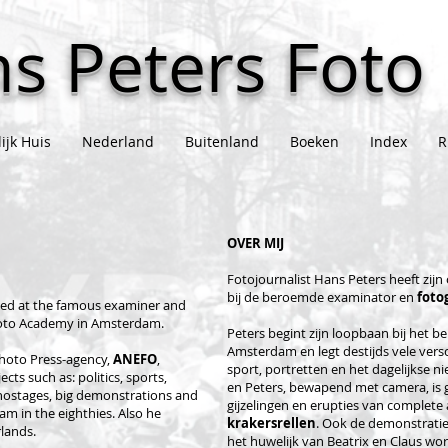
s Peters Foto
ijk Huis
Nederland
Buitenland
Boeken
Index
R
OVER MIJ
Fotojournalist Hans Peters heeft zij
bij de beroemde examinator en
foto
nded at the famous examiner and
oto Academy in Amsterdam.
Peters begint zijn loopbaan bij het
Amsterdam en legt destijds vele versc
photo Press-agency,
ANEFO
,
sport, portretten en het dagelijkse nie
s such as: politics, sports,
en Peters, bewapend met camera, is g
d hostages, big demonstrations and
gijzelingen en erupties van complete
m in the eighthies. Also he
krakersrellen
. Ook de demonstrati
lands.
het huwelijk van Beatrix en Claus w